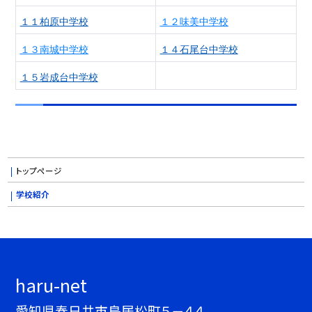
１１柏原中学校
１２味美中学校
１３南城中学校
１４石尾台中学校
１５岩成台中学校
トップページ
学校紹介
haru-net
愛知県春日井市鳥居松町５－４４