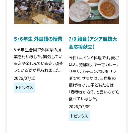
５・６年生 外国語の授業
7/9 給食【アジア競技大
会応援献立】
5・6年生合同で外国語の授
業を行いました。緊張してい
今日は、インド料理です。麦ご
る姿や楽しんでいる姿、頑張
はん、発酵乳、キーマカレー、
っている姿が見られました。
サモサ、カチュンパル風サラ
2026/07/15
ダです。サモサは、三角形の
揚げ物です。子どもたちは
トピックス
「春巻きかな？」と言いながら
食べていました。
2026/07/09
トピックス