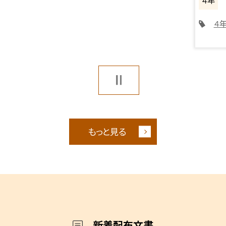
４年
４
もっと見る
新着配布文書