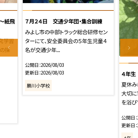
～紙飛
７月２４日 交通少年団・集合訓練
みよし市の中部トラック総合研修セン
究学習
ターにて、安全委員会の５年生児童４
マの探
名が交通少年...
公開日
2026/08/03
更新日
2026/08/03
４年生
夏休み
勝川小学校
大切に
を浴びて
公開日
更新日