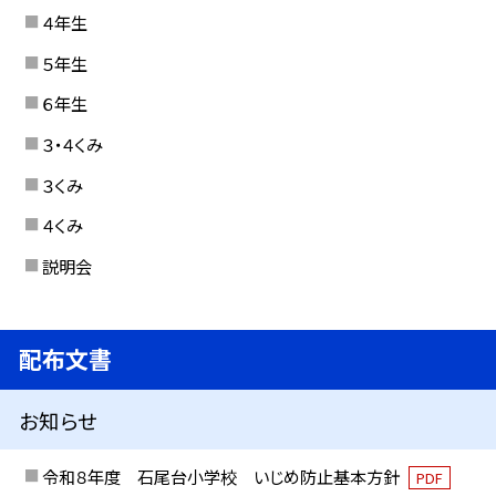
４年生
５年生
６年生
３・４くみ
３くみ
４くみ
説明会
配布文書
お知らせ
令和８年度 石尾台小学校 いじめ防止基本方針
PDF