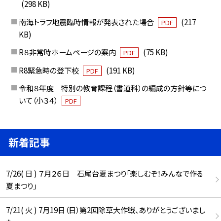
(298 KB)
南海トラフ地震臨時情報が発表された場合
(217
PDF
KB)
R８非常時ホームページの案内
(75 KB)
PDF
R8緊急時の登下校
(191 KB)
PDF
令和８年度 特別の教育課程（書道科）の編成の方針等につ
いて（小３４）
PDF
新着記事
7/26( 日 ) ７月２６日 石尾台夏まつり「楽しむぞ！みんなで作る
夏まつり」
7/21( 火 ) 7月19日（日）第2回除草大作戦、ありがとうございまし