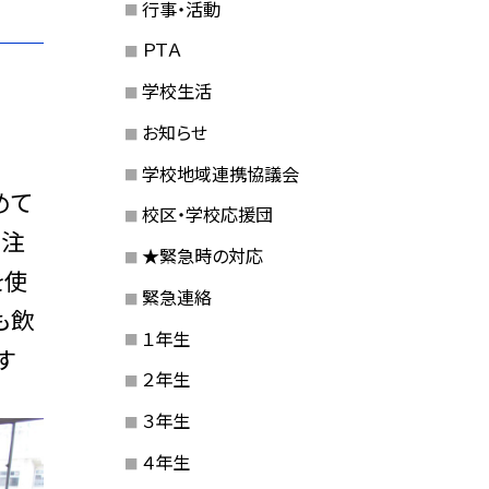
行事・活動
ＰＴＡ
学校生活
お知らせ
学校地域連携協議会
めて
校区・学校応援団
を注
★緊急時の対応
を使
緊急連絡
も飲
１年生
す
２年生
３年生
４年生