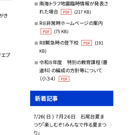
南海トラフ地震臨時情報が発表さ
れた場合
(217 KB)
PDF
がき
R８非常時ホームページの案内
(75 KB)
PDF
R8緊急時の登下校
(191
PDF
KB)
でエプ
令和８年度 特別の教育課程（書
道科）の編成の方針等について
（小３４）
PDF
新着記事
7/26( 日 ) ７月２６日 石尾台夏ま
つり「楽しむぞ！みんなで作る夏まつ
り」