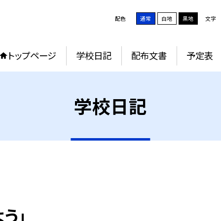
配色
通常
白地
黒地
文字
トップページ
学校日記
配布文書
予定表
学校日記
う」