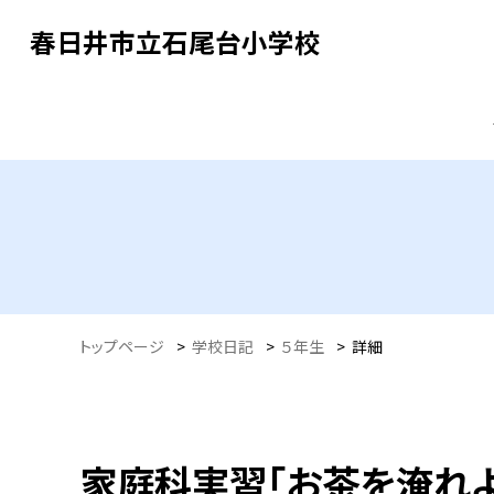
春日井市立石尾台小学校
トップページ
>
学校日記
>
５年生
>
詳細
家庭科実習「お茶を淹れよ