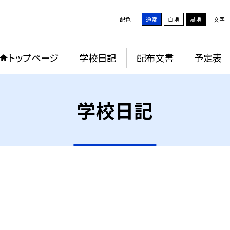
配色
通常
白地
黒地
文字
トップページ
学校日記
配布文書
予定表
学校日記