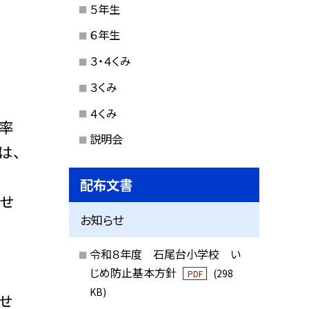
５年生
６年生
３・４くみ
３くみ
４くみ
率
説明会
は、
配布文書
させ
お知らせ
令和８年度 石尾台小学校 い
じめ防止基本方針
。
(298
PDF
KB)
せ