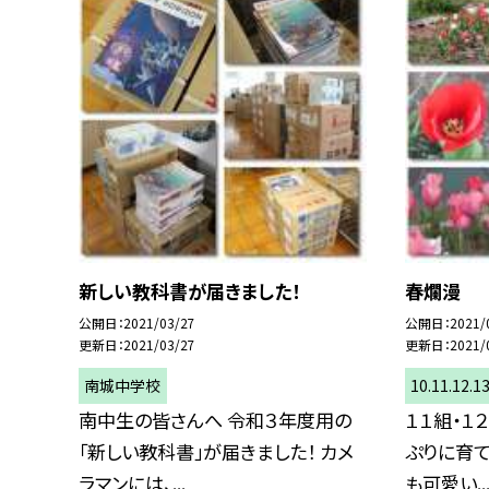
新しい教科書が届きました！
春爛漫
公開日
2021/03/27
公開日
2021/
更新日
2021/03/27
更新日
2021/
南城中学校
10.11.12
南中生の皆さんへ 令和３年度用の
１１組・１
「新しい教科書」が届きました！ カメ
ぷりに育て
ラマンには、...
も可愛い..