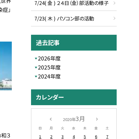
（世界
7/24( 金 ) ２４日（金）部活動の様子
染症」
7/23( 木 ) パソコン部の活動
過去記事
2026年度
2025年度
2024年度
カレンダー
3月
2020年
日
月
火
水
木
金
土
令和３
1
2
3
4
5
6
7