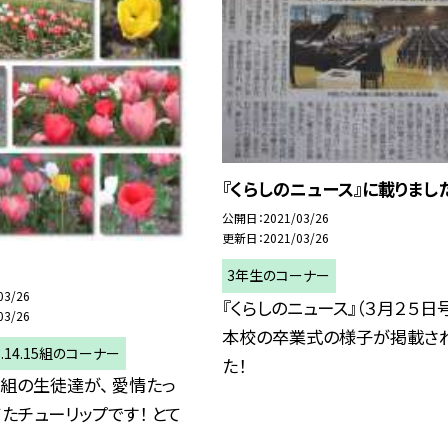
『くらしのニュース』に載りました
公開日
2021/03/26
更新日
2021/03/26
3年生のコーナー
03/26
『くらしのニュース』（３月２５日号
03/26
本校の卒業式の様子が掲載さ
.13.14.15組のコーナー
た！
２組の生徒達が、 愛情たっ
たチューリップです！ とて
.