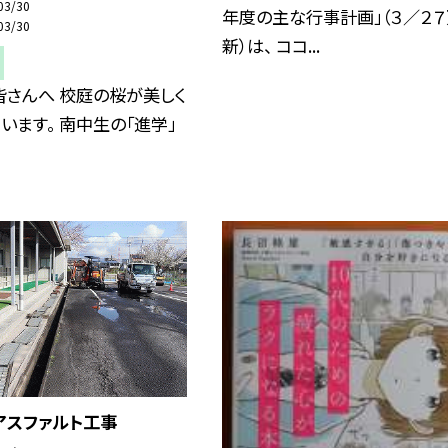
03/30
年度の主な行事計画」（３／２７
03/30
新）は、 ココ...
皆さんへ 校庭の桜が美しく
います。 南中生の「進学」
アスファルト工事