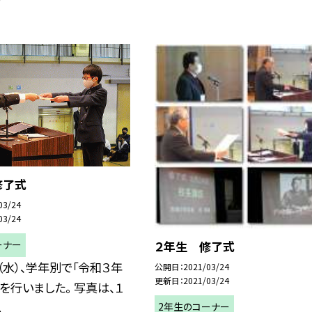
修了式
03/24
03/24
２年生 修了式
ーナー
（水）、学年別で「令和３年
公開日
2021/03/24
更新日
2021/03/24
を行いました。 写真は、１
.
2年生のコーナー