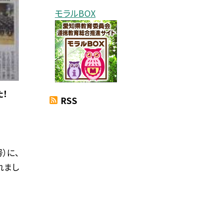
モラルBOX
！
RSS
）に、
れまし