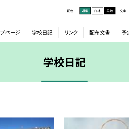
配色
通常
白地
黒地
文字
ップページ
学校日記
リンク
配布文書
予
学校日記