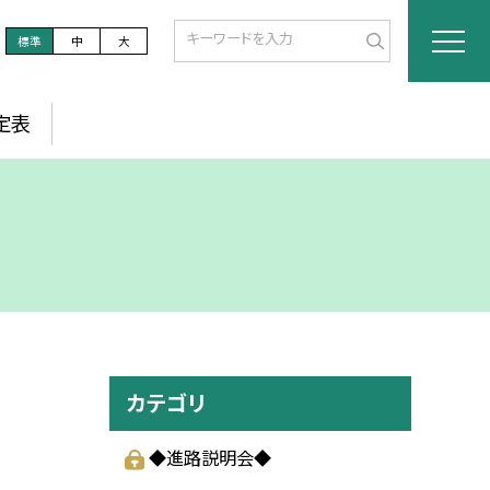
標準
中
大
定表
カテゴリ
◆進路説明会◆