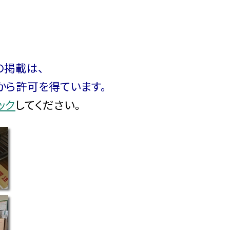
の掲載は、
から許可を得ています。
ック
してください。