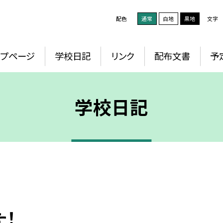
配色
通常
白地
黒地
文字
ップページ
学校日記
リンク
配布文書
予
学校日記
た！