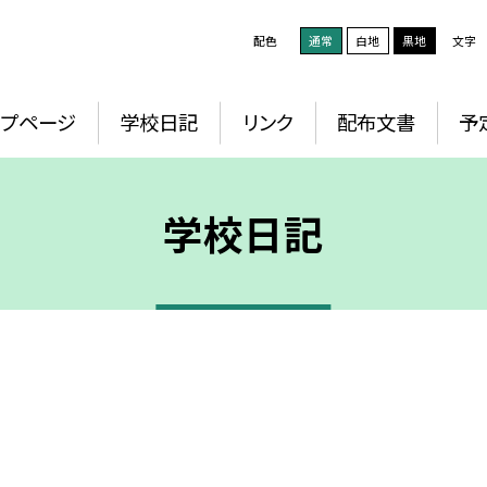
配色
通常
白地
黒地
文字
ップページ
学校日記
リンク
配布文書
予
学校日記