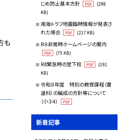
じめ防止基本方針
(298
PDF
KB)
南海トラフ地震臨時情報が発表さ
れた場合
(217 KB)
PDF
方も
R８非常時ホームページの案内
(75 KB)
PDF
R8緊急時の登下校
(191
PDF
KB)
令和８年度 特別の教育課程（書
道科）の編成の方針等について
（小３４）
PDF
新着記事