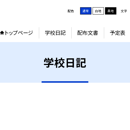
配色
通常
白地
黒地
文字
トップページ
学校日記
配布文書
予定表
学校日記