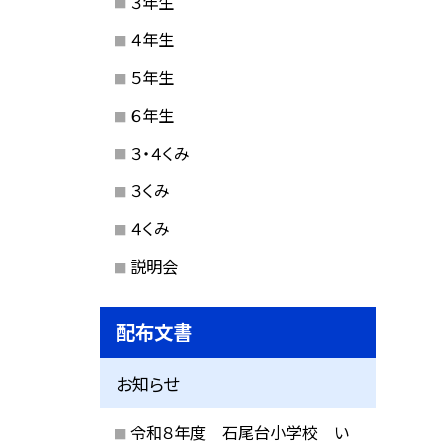
３年生
４年生
５年生
６年生
３・４くみ
３くみ
４くみ
説明会
配布文書
お知らせ
令和８年度 石尾台小学校 い