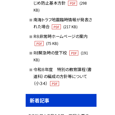
じめ防止基本方針
(298
PDF
KB)
南海トラフ地震臨時情報が発表さ
れた場合
(217 KB)
PDF
R８非常時ホームページの案内
(75 KB)
PDF
R8緊急時の登下校
(191
PDF
KB)
令和８年度 特別の教育課程（書
道科）の編成の方針等について
（小３４）
PDF
新着記事