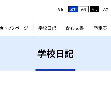
配色
通常
白地
黒地
文字
トップページ
学校日記
配布文書
予定表
学校日記