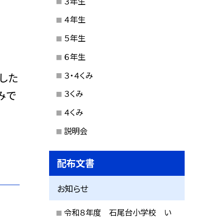
３年生
４年生
５年生
６年生
３・４くみ
した
みで
３くみ
４くみ
説明会
配布文書
お知らせ
令和８年度 石尾台小学校 い