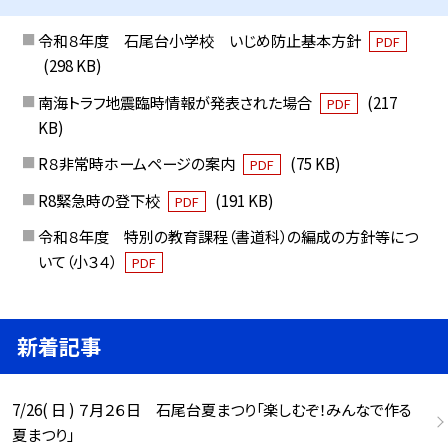
令和８年度 石尾台小学校 いじめ防止基本方針
PDF
(298 KB)
南海トラフ地震臨時情報が発表された場合
(217
PDF
KB)
R８非常時ホームページの案内
(75 KB)
PDF
R8緊急時の登下校
(191 KB)
PDF
令和８年度 特別の教育課程（書道科）の編成の方針等につ
いて（小３４）
PDF
新着記事
7/26( 日 ) ７月２６日 石尾台夏まつり「楽しむぞ！みんなで作る
夏まつり」