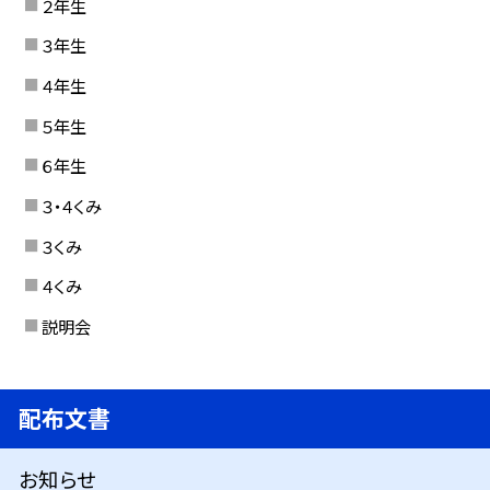
２年生
３年生
４年生
５年生
６年生
３・４くみ
３くみ
４くみ
説明会
配布文書
お知らせ