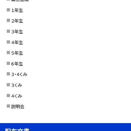
１年生
２年生
３年生
４年生
５年生
６年生
３・４くみ
３くみ
４くみ
説明会
配布文書