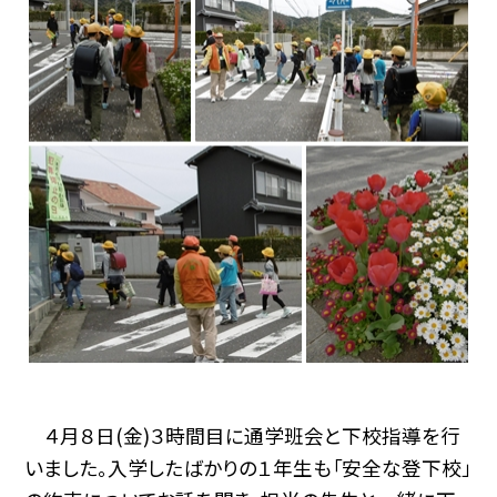
４月８日(金)３時間目に通学班会と下校指導を行
いました。入学したばかりの１年生も「安全な登下校」