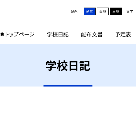
配色
通常
白地
黒地
文字
トップページ
学校日記
配布文書
予定表
学校日記