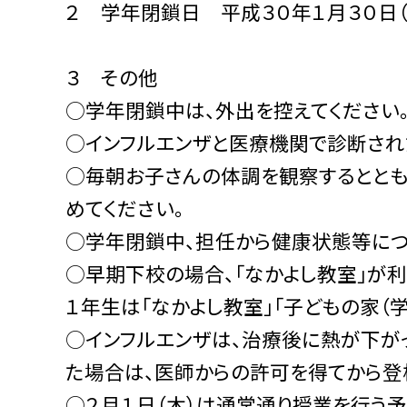
２ 学年閉鎖日 平成３０年１月３０日
３ その他
○学年閉鎖中は、外出を控えてください
○インフルエンザと医療機関で診断され
○毎朝お子さんの体調を観察するととも
めてください。
○学年閉鎖中、担任から健康状態等につ
○早期下校の場合、「なかよし教室」が
１年生は「なかよし教室」「子どもの家（
○インフルエンザは、治療後に熱が下が
た場合は、医師からの許可を得てから登
○２月１日（木）は通常通り授業を行う