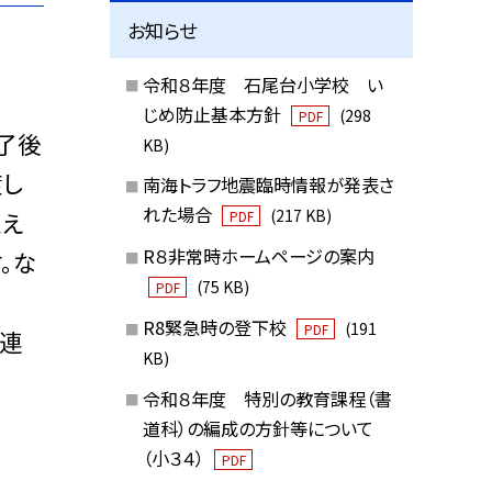
お知らせ
令和８年度 石尾台小学校 い
じめ防止基本方針
(298
PDF
了後
KB)
渡し
南海トラフ地震臨時情報が発表さ
れた場合
(217 KB)
迎え
PDF
R８非常時ホームページの案内
。な
(75 KB)
PDF
R8緊急時の登下校
(191
PDF
た連
KB)
令和８年度 特別の教育課程（書
道科）の編成の方針等について
（小３４）
PDF