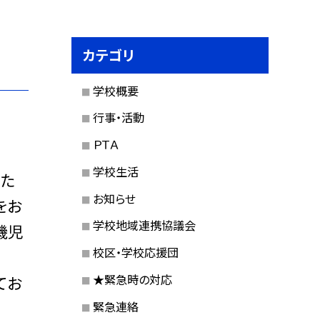
カテゴリ
学校概要
行事・活動
ＰＴＡ
学校生活
いた
お知らせ
をお
学校地域連携協議会
機児
校区・学校応援団
★緊急時の対応
てお
緊急連絡