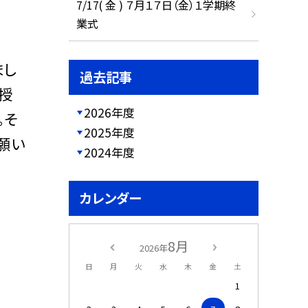
7/17( 金 ) ７月１７日（金）１学期終
業式
まし
過去記事
授
2026年度
。そ
2025年度
願い
2024年度
カレンダー
8月
2026年
日
月
火
水
木
金
土
1