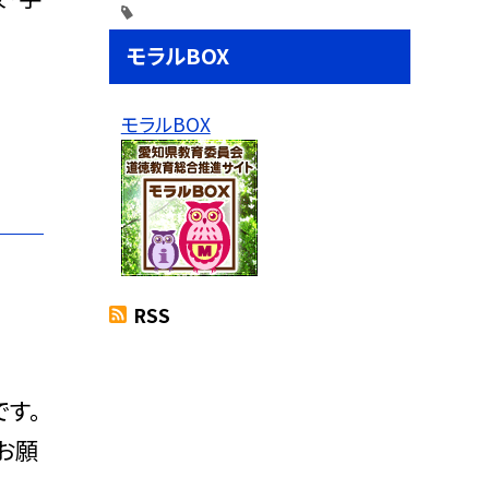
い。
モラルBOX
モラルBOX
RSS
す。
お願