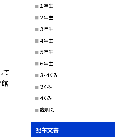
１年生
２年生
３年生
４年生
５年生
６年生
して
３・４くみ
育館
３くみ
４くみ
説明会
配布文書