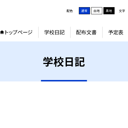
配色
通常
白地
黒地
文字
トップページ
学校日記
配布文書
予定表
学校日記