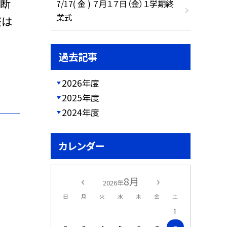
判断
7/17( 金 ) ７月１７日（金）１学期終
業式
際は
過去記事
2026年度
2025年度
2024年度
カレンダー
8月
2026年
日
月
火
水
木
金
土
1