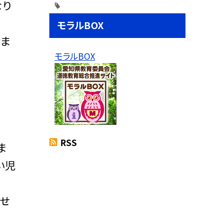
なり
モラルBOX
いま
モラルBOX
RSS
ま
い児
させ