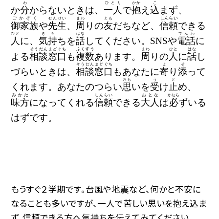
わ
ひとり
かか
こ
か
分
からないときは、
一人
で
抱
え
込
まず、
ごかぞく
しんらい
せんせい
まわ
とも
御家族
や
先生
、
周
りの
友
だちなど、
信頼
できる
ひと
き
も
はな
でんわ
人
に、
気
持
ちを
話
してください。
SNS
や
電話
に
ふくすう
そうだん
まどぐち
まわ
ひと
はな
よる
相談
窓口
も
複数
あります。
周
りの
人
に
話
し
そうだん
まどぐち
よ
そ
づらいときは、
相談
窓口
もあなたに
寄
り
添
って
おも
う
と
くれます。あなたのつらい
思
いを
受
け
止
め
、
みかた
おとな
しんらい
かなら
味方
になってくれる
信頼
できる
大人
は
必
ずいる
はずです。
もうすぐ２学期です。台風や地震など、何かと不安に
なることも多いですが、一人で苦しい思いを抱え込ま
ず、信頼できる方へ気持ちを伝えてみてください。