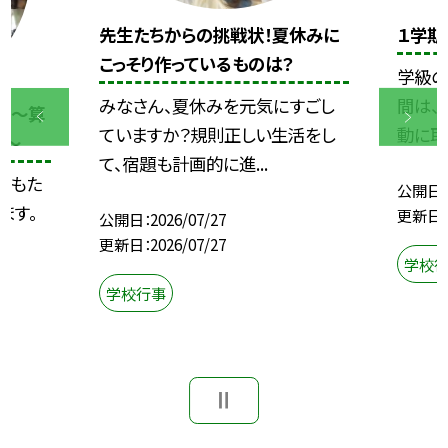
先生たちからの挑戦状！夏休みに
１学期
こっそり作っているものは？
学級の
みなさん、夏休みを元気にすごし
間は、
に！〜算
ていますか？規則正しい生活をし
動に取
子〜
て、宿題も計画的に進...
どもた
公開日
ます。
更新日
公開日
2026/07/27
更新日
2026/07/27
学校
学校行事