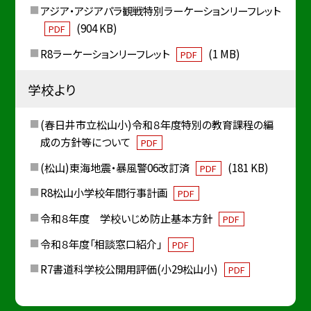
アジア・アジアパラ観戦特別ラーケーションリーフレット
(904 KB)
PDF
R8ラーケーションリーフレット
(1 MB)
PDF
学校より
(春日井市立松山小)令和８年度特別の教育課程の編
成の方針等について
PDF
(松山)東海地震・暴風警06改訂済
(181 KB)
PDF
R8松山小学校年間行事計画
PDF
令和８年度 学校いじめ防止基本方針
PDF
令和８年度「相談窓口紹介」
PDF
R7書道科学校公開用評価(小29松山小)
PDF