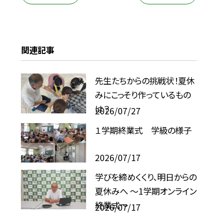
関連記事
先生たちからの挑戦状！夏休
みにこっそり作っているもの
は？
2026/07/27
１学期終業式 学級の様子
2026/07/17
学びを締めくくり、明日からの
夏休みへ ～1学期オンライン
終業式～
2026/07/17