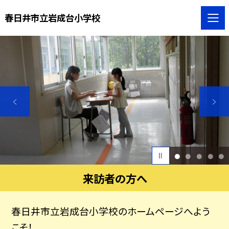
春日井市立岩成台小学校
1
2
3
4
5
来訪者の方へ
春日井市立岩成台小学校のホームページへよう
こそ！