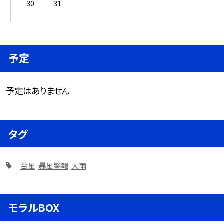
30
31
予定
予定はありません
タグ
台風
暴風警報
大雨
モラルBOX