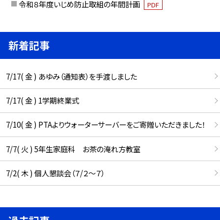
令和８年度いじめ防止取組の年間計画
PDF
新着記事
7/17( 金 ) あゆみ（通知表）を手渡しました
7/17( 金 ) 1学期終業式
7/10( 金 ) PTAよりウォーターサーバーをご寄贈いただきました！
7/7( 火 ) 5年生家庭科 お茶の淹れ方教室
7/2( 木 ) 個人懇談会（７/２～７）