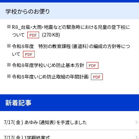
学校からのお便り
R８_台風・大雨・地震などの緊急時における児童の登下校に
ついて
(270 KB)
PDF
令和８年度 特別の教育課程（書道科）の編成の方針等につ
いて
PDF
令和８年度学校いじめ防止基本方針
PDF
令和８年度いじめ防止取組の年間計画
PDF
新着記事
7/17( 金 ) あゆみ（通知表）を手渡しました
7/17( 金 ) 1学期終業式