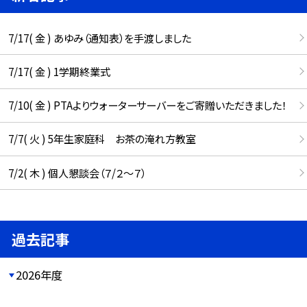
7/17( 金 ) あゆみ（通知表）を手渡しました
7/17( 金 ) 1学期終業式
7/10( 金 ) PTAよりウォーターサーバーをご寄贈いただきました！
7/7( 火 ) 5年生家庭科 お茶の淹れ方教室
7/2( 木 ) 個人懇談会（７/２～７）
過去記事
2026年度