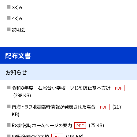
３くみ
４くみ
説明会
配布文書
お知らせ
令和８年度 石尾台小学校 いじめ防止基本方針
PDF
(298 KB)
南海トラフ地震臨時情報が発表された場合
(217
PDF
KB)
R８非常時ホームページの案内
(75 KB)
PDF
R8緊急時の登下校
(191 KB)
PDF