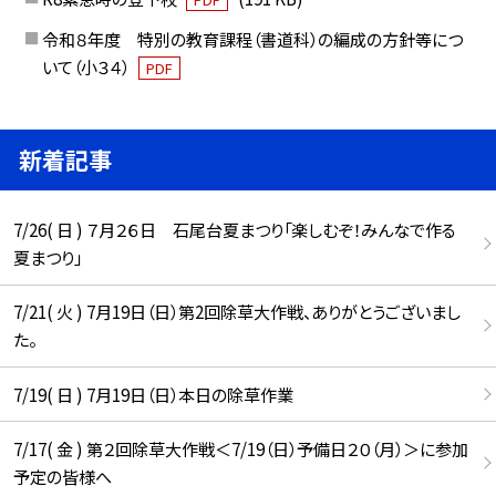
令和８年度 特別の教育課程（書道科）の編成の方針等につ
いて（小３４）
PDF
新着記事
7/26( 日 ) ７月２６日 石尾台夏まつり「楽しむぞ！みんなで作る
夏まつり」
7/21( 火 ) 7月19日（日）第2回除草大作戦、ありがとうございまし
た。
7/19( 日 ) 7月19日（日）本日の除草作業
7/17( 金 ) 第２回除草大作戦＜7/19（日）予備日２０（月）＞に参加
予定の皆様へ