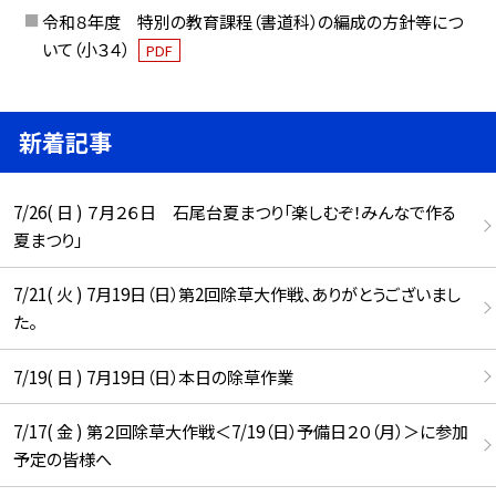
令和８年度 特別の教育課程（書道科）の編成の方針等につ
いて（小３４）
PDF
新着記事
7/26( 日 ) ７月２６日 石尾台夏まつり「楽しむぞ！みんなで作る
夏まつり」
7/21( 火 ) 7月19日（日）第2回除草大作戦、ありがとうございまし
た。
7/19( 日 ) 7月19日（日）本日の除草作業
7/17( 金 ) 第２回除草大作戦＜7/19（日）予備日２０（月）＞に参加
予定の皆様へ