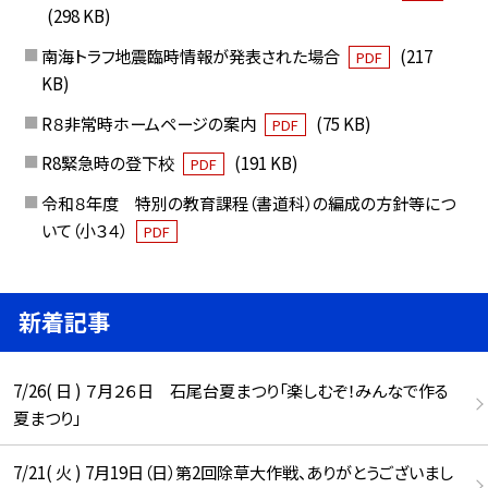
(298 KB)
南海トラフ地震臨時情報が発表された場合
(217
PDF
KB)
R８非常時ホームページの案内
(75 KB)
PDF
R8緊急時の登下校
(191 KB)
PDF
令和８年度 特別の教育課程（書道科）の編成の方針等につ
いて（小３４）
PDF
新着記事
7/26( 日 ) ７月２６日 石尾台夏まつり「楽しむぞ！みんなで作る
夏まつり」
7/21( 火 ) 7月19日（日）第2回除草大作戦、ありがとうございまし