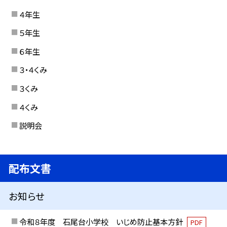
４年生
５年生
６年生
３・４くみ
３くみ
４くみ
説明会
配布文書
お知らせ
令和８年度 石尾台小学校 いじめ防止基本方針
PDF