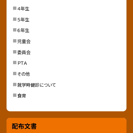
４年生
５年生
６年生
児童会
委員会
ＰＴＡ
その他
就学時健診について
食育
配布文書