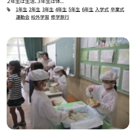
２年生は生活、３年生は体...
1年生
2年生
3年生
4年生
5年生
6年生
入学式
卒業式
運動会
校外学習
修学旅行