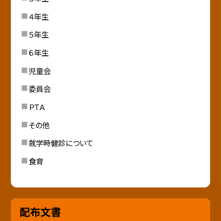
４年生
５年生
６年生
児童会
委員会
ＰＴＡ
その他
就学時健診について
食育
配布文書