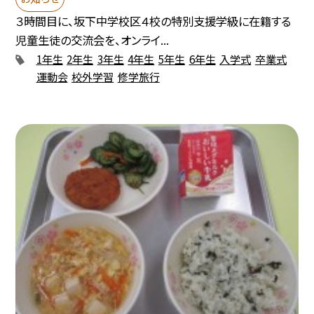
３時間目に、坂下中学校区４校の特別支援学級に在籍する
児童生徒の交流会を、オンライ...
1年生
2年生
3年生
4年生
5年生
6年生
入学式
卒業式
運動会
校外学習
修学旅行