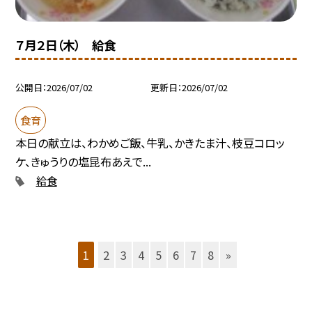
７月２日（木） 給食
公開日
2026/07/02
更新日
2026/07/02
食育
本日の献立は、わかめご飯、牛乳、かきたま汁、枝豆コロッ
ケ、きゅうりの塩昆布あえで...
給食
1
2
3
4
5
6
7
8
»