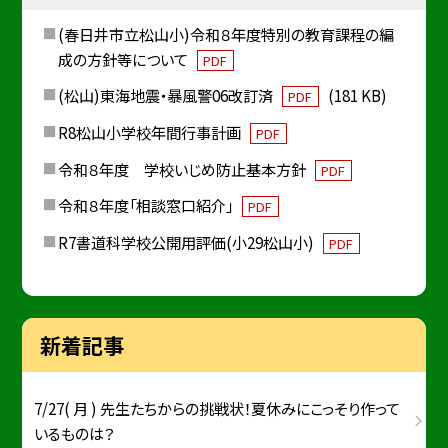
(春日井市立松山小)令和８年度特別の教育課程の編
成の方針等について
PDF
(松山)東海地震・暴風警06改訂済
(181 KB)
PDF
R8松山小学校年間行事計画
PDF
令和８年度 学校いじめ防止基本方針
PDF
令和８年度「相談窓口紹介」
PDF
R7書道科学校公開用評価(小29松山小)
PDF
新着記事
7/27( 月 ) 先生たちからの挑戦状！夏休みにこっそり作って
いるものは？