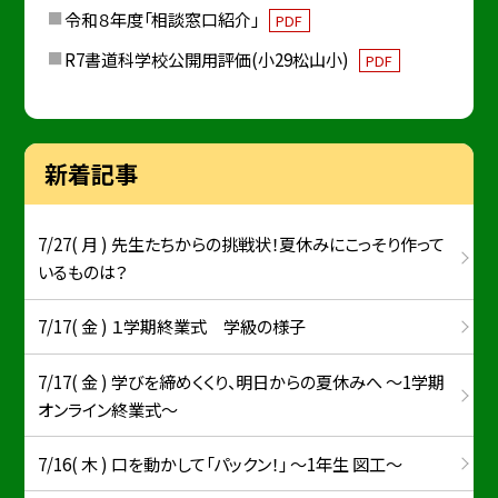
令和８年度「相談窓口紹介」
PDF
R7書道科学校公開用評価(小29松山小)
PDF
新着記事
7/27( 月 ) 先生たちからの挑戦状！夏休みにこっそり作って
いるものは？
7/17( 金 ) １学期終業式 学級の様子
7/17( 金 ) 学びを締めくくり、明日からの夏休みへ ～1学期
オンライン終業式～
7/16( 木 ) 口を動かして「パックン！」 ～1年生 図工～