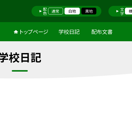
配色
文字
通常
白地
黒地
トップページ
学校日記
配布文書
学校日記