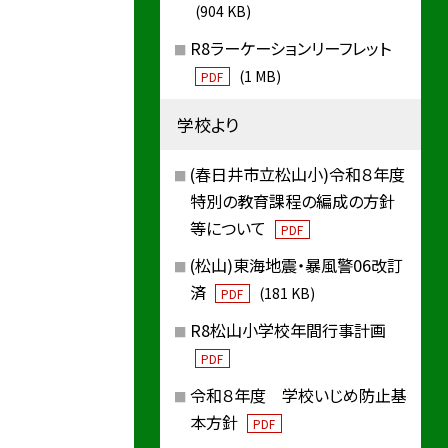
(904 KB)
R8ラーケーションリーフレット
(1 MB)
PDF
学校より
(春日井市立松山小)令和８年度
特別の教育課程の編成の方針
等について
PDF
(松山)東海地震・暴風警06改訂
済
(181 KB)
PDF
R8松山小学校年間行事計画
PDF
令和８年度 学校いじめ防止基
本方針
PDF