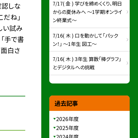
7/17( 金 ) 学びを締めくくり、明日
確認しな
からの夏休みへ ～1学期オンライ
こだね」
ン終業式～
しい試み
7/16( 木 ) 口を動かして「パック
。「手で書
ン！」 ～1年生 図工～
や面白さ
7/16( 木 ) 3年生 算数「棒グラフ」
とデジタルへの挑戦
過去記事
2026年度
2025年度
2024年度