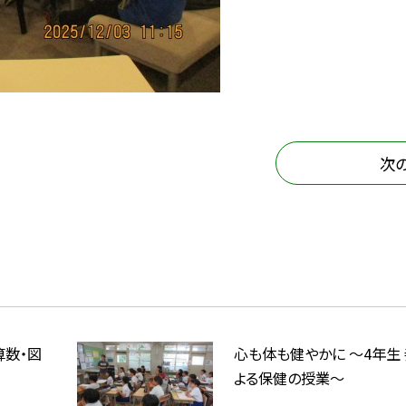
次
算数・図
心も体も健やかに ～4年生
よる保健の授業～