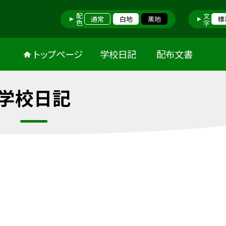
配色
文字
通常
白地
黒地
標
トップページ
学校日記
配布文書
学校日記