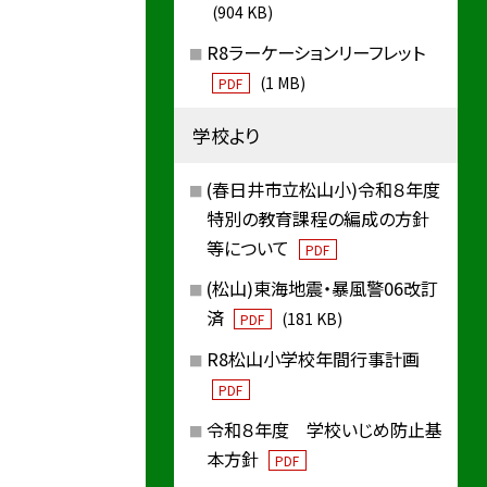
(904 KB)
R8ラーケーションリーフレット
(1 MB)
PDF
学校より
(春日井市立松山小)令和８年度
特別の教育課程の編成の方針
等について
PDF
(松山)東海地震・暴風警06改訂
済
(181 KB)
PDF
R8松山小学校年間行事計画
PDF
令和８年度 学校いじめ防止基
本方針
PDF