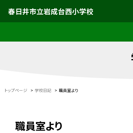
春日井市立岩成台西小学校
トップページ
>
学校日記
>
職員室より
職員室より