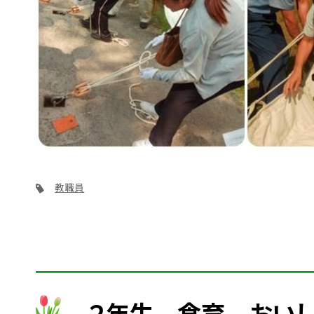
教職員
２年生 食育 おいし