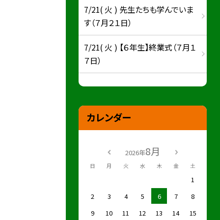
7/21( 火 ) 先生たちも学んでいま
す（７月２１日）
7/21( 火 ) 【６年生】終業式（７月１
７日）
カレンダー
8月
2026年
日
月
火
水
木
金
土
1
2
3
4
5
6
7
8
9
10
11
12
13
14
15