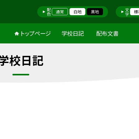
配色
文字
通常
白地
黒地
標
トップページ
学校日記
配布文書
学校日記