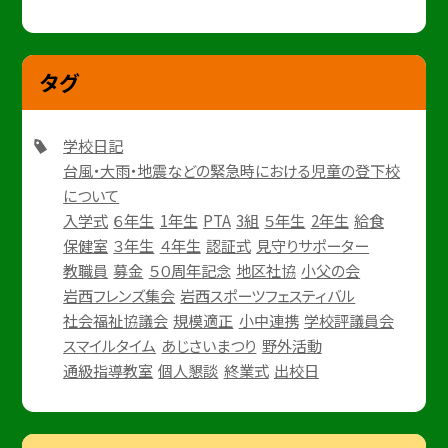
タグ
学校日記
台風・大雨・地震などの緊急時における児童の登下校
について
入学式
６年生
1年生
PTA
3組
５年生
2年生
給食
保健室
３年生
４年生
認証式
見守りサポーター
教職員
募金
５０周年記念
地区社協
小父の会
岩西フレンズ集会
岩西スポーツフェスティバル
社会福祉協議会
規模適正
小中連携
学校評議員会
スマイルタイム
あじさいまつり
野外活動
通級指導教室
個人懇談
終業式
出校日