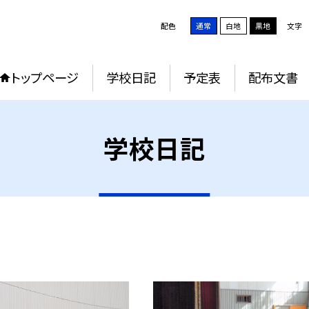
配色
通常
白地
黒地
文字
トップページ
学校日記
予定表
配布文書
学校日記