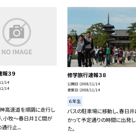
速報３９
修学旅行速報３８
11/14
公開日
2008/11/14
11/14
更新日
2008/11/14
６年生
名神高速道を順調に走行し
バスの駐車場に移動し、春日井
が、小牧〜春日井ＩＣ間が
かって予定通りの時間に出発し
通行止...
た。