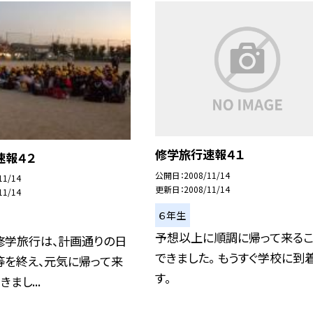
修学旅行速報４１
速報４２
公開日
2008/11/14
11/14
更新日
2008/11/14
11/14
６年生
予想以上に順調に帰って来る
修学旅行は、計画通りの日
できました。 もうすぐ学校に到
等を終え、元気に帰って来
す。
まし...