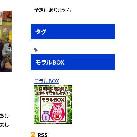
予定はありません
タグ
モラルBOX
モラルBOX
あげ
まし
RSS