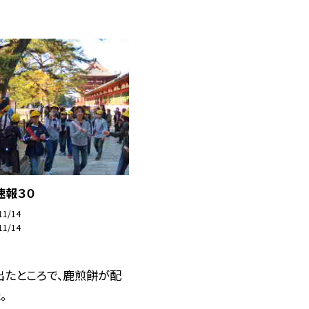
速報３０
11/14
11/14
出たところで、鹿煎餅が配
。