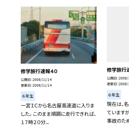
修学旅行
修学旅行速報４０
公開日
2008/
公開日
2008/11/14
更新日
2008/
更新日
2008/11/14
６年生
６年生
現在は、
一宮ＩＣから名古屋高速道に入りま
ています
した。 このまま順調に走行できれば、
事故のため
１７時２０分...