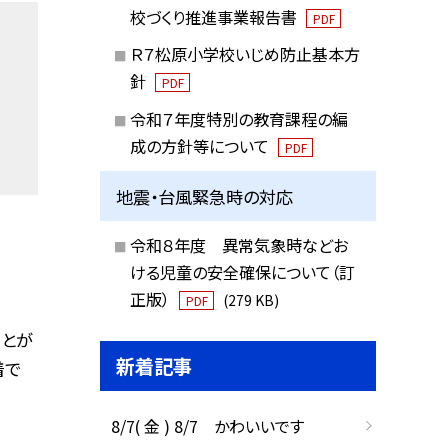
校づくり推進事業報告書
PDF
Ｒ７松原小学校いじめ防止基本方
針
PDF
令和７年度特別の教育課程の編
成の方針等について
PDF
地震・台風緊急時の対応
令和８年度 異常気象時などお
ける児童の安全確保について（訂
正版）
(279 KB)
PDF
ことが
新着記事
着で
8/7( 金 ) 8/7 かわいいです