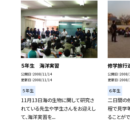
５年生 海洋実習
修学旅行
公開日
2008/11/14
公開日
2008/
更新日
2008/11/14
更新日
2008/
５年生
６年生
11月13日海の生物に関して研究さ
二日間の
れている先生や学生さんをお迎えし
程で見学
て、海洋実習を...
ることができ