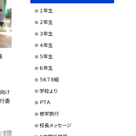
１年生
２年生
３年生
４年生
生
５年生
６年生
５６７８組
学校より
に向け
実行委
ＰＴＡ
修学旅行
校長メッセージ