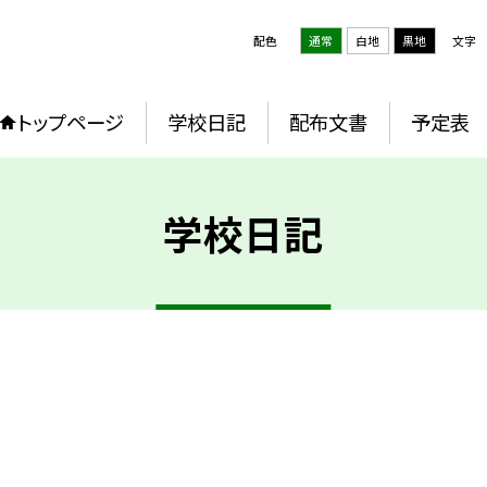
配色
通常
白地
黒地
文字
トップページ
学校日記
配布文書
予定表
学校日記