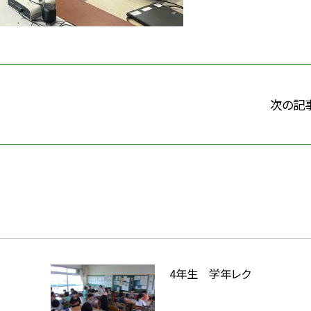
次の記
4年生 学年レク