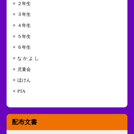
２年生
３年生
４年生
５年生
６年生
な か よ し
児童会
ほけん
PTA
配布文書