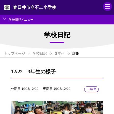
春日井市立不二小学校
学校日記メニュー
学校日記
トップページ
>
学校日記
>
３年生
>
詳細
12/22 3年生の様子
公開日
2025/12/22
更新日
2025/12/22
３年生