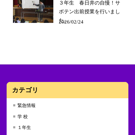
３年生 春日井の自慢！サ
ボテン出前授業を行いまし
た。
2026/02/24
カテゴリ
緊急情報
学 校
１年生