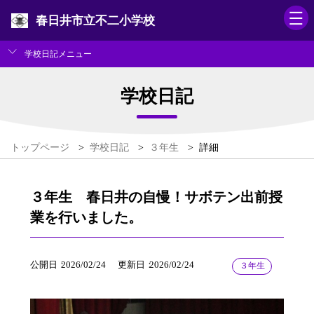
春日井市立不二小学校
学校日記メニュー
学校日記
トップページ
>
学校日記
>
３年生
>
詳細
３年生 春日井の自慢！サボテン出前授
業を行いました。
公開日
2026/02/24
更新日
2026/02/24
３年生