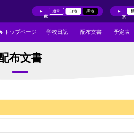
通常
白地
黒地
トップページ
学校日記
配布文書
予定表
配布文書