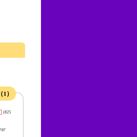
（1）
(825
7/07