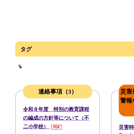
タグ
連絡事項（3）
災害
警報
令和８年度 特別の教育課程
の編成の方針等について（不
二小学校）
災害時
PDF