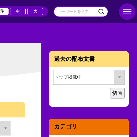
標準
中
大
過去の配布文書
切替
カテゴリ