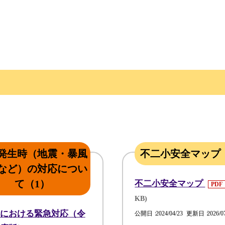
発生時（地震・暴風
不二小安全マップ
など）の対応につい
て（1）
不二小安全マップ
PDF
KB)
における緊急対応（令
公開日
2024/04/23
更新日
2026/0