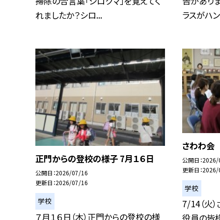
掃除の合言葉「シロクマ」を覚えてく
告がありま
れましたか？シロ...
ラスがハンカ
さわわ会
正門からの登校の様子 7月１６日
公開日
2026/
更新日
2026/
公開日
2026/07/16
更新日
2026/07/16
学校
学校
7/14（
７月１６日（木）正門からの登校の様
役員の皆