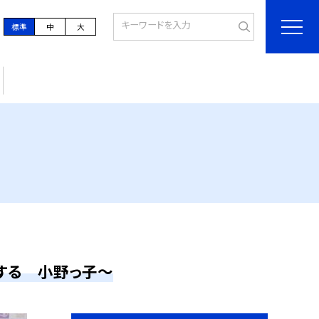
標準
中
大
する 小野っ子～