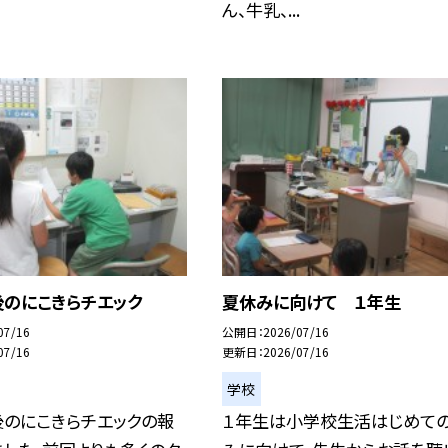
ん、牛乳、...
後のにこきらチエック
夏休みに向けて １年生
07/16
公開日
2026/07/16
07/16
更新日
2026/07/16
学校
後のにこきらチエックの報
１年生は小学校生活はじめて