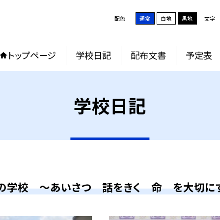
配色
通常
白地
黒地
文字
トップページ
学校日記
配布文書
予定表
学校日記
の学校 ～あいさつ 話をきく 命 を大切に