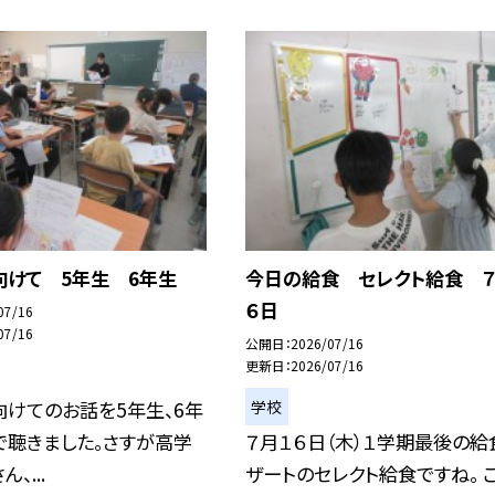
向けて 5年生 6年生
今日の給食 セレクト給食 ７
６日
07/16
07/16
公開日
2026/07/16
更新日
2026/07/16
学校
けてのお話を5年生、6年
で聴きました。さすが高学
７月１６日（木）１学期最後の給
、...
ザートのセレクト給食ですね。 