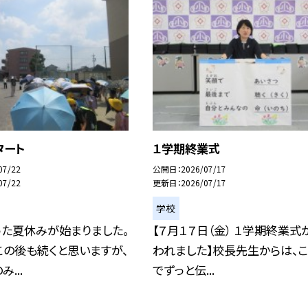
タート
１学期終業式
07/22
公開日
2026/07/17
07/22
更新日
2026/07/17
学校
った夏休みが始まりました。
【７月１７日（金） １学期終業式
この後も続くと思いますが、
われました】校長先生からは、
...
でずっと伝...