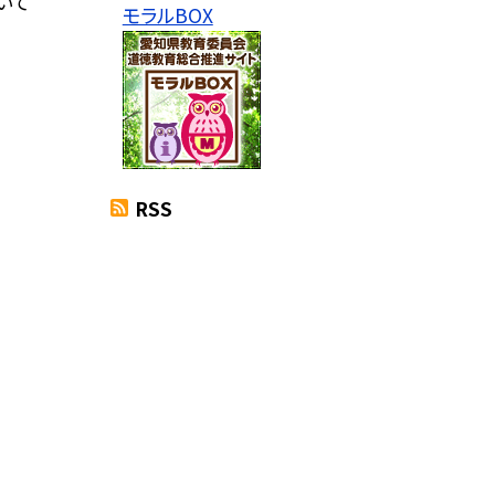
いて
モラルBOX
RSS