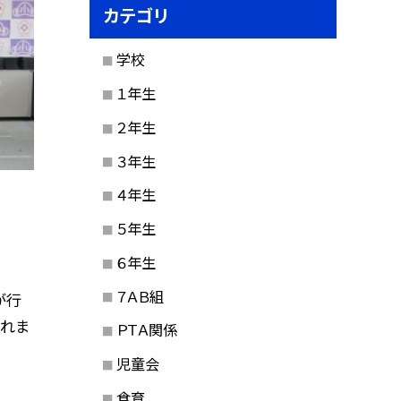
カテゴリ
学校
１年生
２年生
３年生
４年生
５年生
６年生
７ＡＢ組
が行
これま
ＰＴＡ関係
児童会
食育