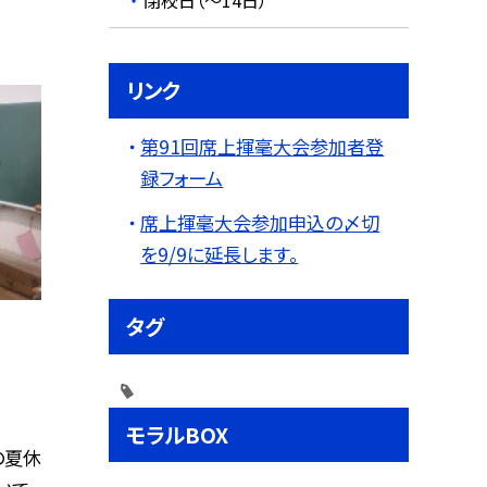
閉校日（～14日）
リンク
第91回席上揮毫大会参加者登
録フォーム
席上揮毫大会参加申込の〆切
を9/9に延長します。
タグ
モラルBOX
の夏休