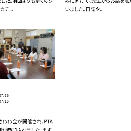
した。前回よりも多くのク
みに向けて、先生からお話を聴
チ...
いました。日誌や...
07/16
07/15
火）さわわ会が開催され、PTA
様が参加されました。まず