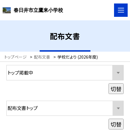
春日井市立鷹来小学校
配布文書
トップページ
>
配布文書
>
学校だより (2026年度)
切替
切替