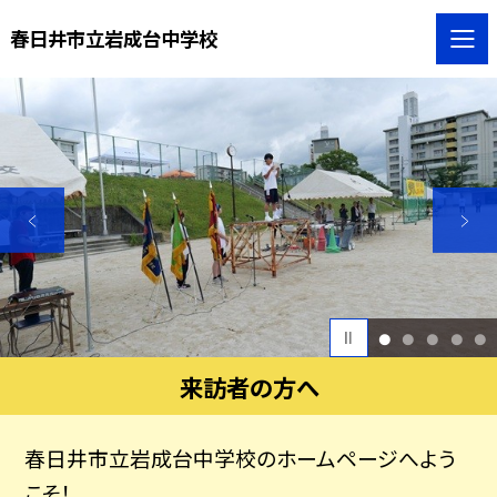
春日井市立岩成台中学校
1
2
3
4
5
来訪者の方へ
春日井市立岩成台中学校のホームページへよう
こそ！