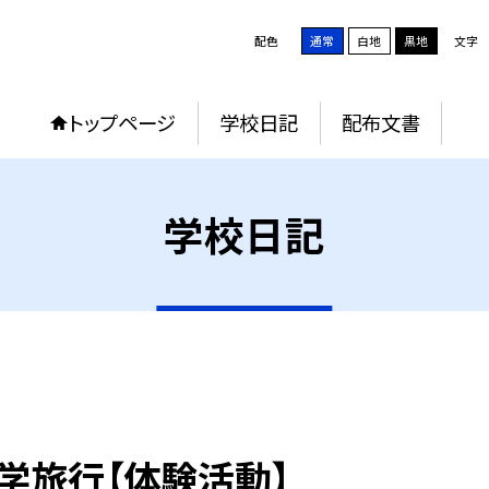
配色
通常
白地
黒地
文字
トップページ
学校日記
配布文書
学校日記
学旅行【体験活動】