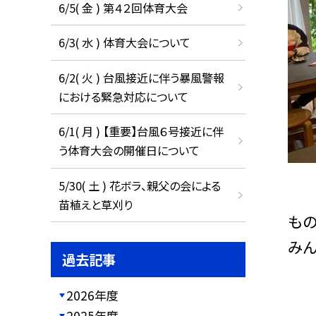
6/5( 金 ) 第４２回体育大会
6/3( 水 ) 体育大会について
6/2( 火 ) 台風接近に伴う暴風警報
における緊急対応について
6/1( 月 ) 【重要】台風６号接近に伴
う体育大会の開催日について
5/30( 土 ) 花ボラ、親父の会による
苗植えと草刈り
もの
み
過去記事
2026年度
2025年度