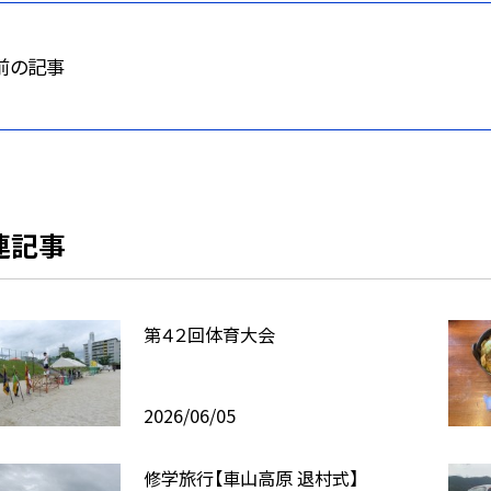
前の記事
連記事
第４２回体育大会
2026/06/05
修学旅行【車山高原 退村式】