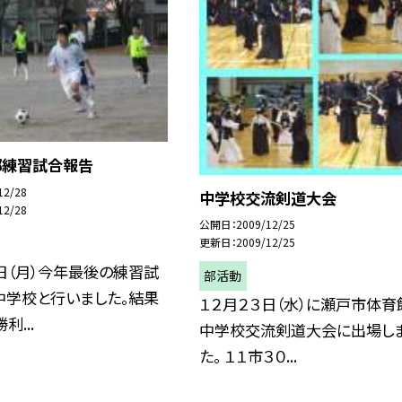
部練習試合報告
12/28
中学校交流剣道大会
12/28
公開日
2009/12/25
更新日
2009/12/25
日（月）今年最後の練習試
部活動
中学校と行いました。結果
１２月２３日（水）に瀬戸市体育
利...
中学校交流剣道大会に出場し
た。 １１市３０...