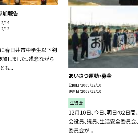
参加報告
12/14
12/12
）に春日井市中学生以下剣
参加しました。残念ながら
も...
あいさつ運動・募金
公開日
2009/12/10
更新日
2009/12/10
生徒会
12月10日、今日、明日の2日間
会役員、議員、生活安全委員会
委員会が...