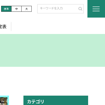
標準
中
大
定表
カテゴリ