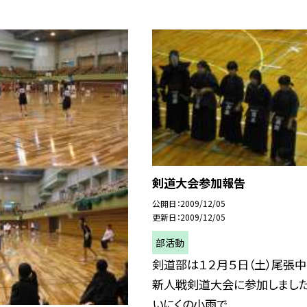
剣道大会参加報告
公開日
2009/12/05
更新日
2009/12/05
部活動
剣道部は１２月５日（土）尾張
新人戦剣道大会に参加しました
いにくの小雨で...