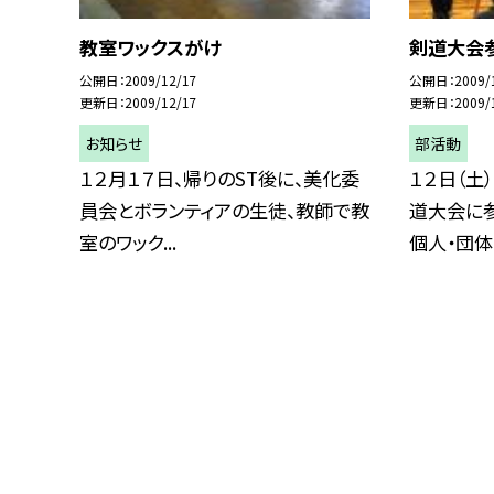
教室ワックスがけ
剣道大会
公開日
2009/12/17
公開日
2009/
更新日
2009/12/17
更新日
2009/
お知らせ
部活動
１２月１７日、帰りのST後に、美化委
１２日（土
員会とボランティアの生徒、教師で教
道大会に
室のワック...
個人・団体と