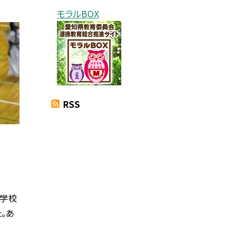
モラルBOX
RSS
中学校
。あ