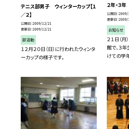
２年・３年
テニス部男子 ウィンターカップ【１
公開日
2009/
／２】
更新日
2009/
公開日
2009/12/21
更新日
2009/12/21
お知らせ
２１日（月
部活動
館で、３
１２月２０日（日）に行われたウィンタ
けての学年
ーカップの様子です。