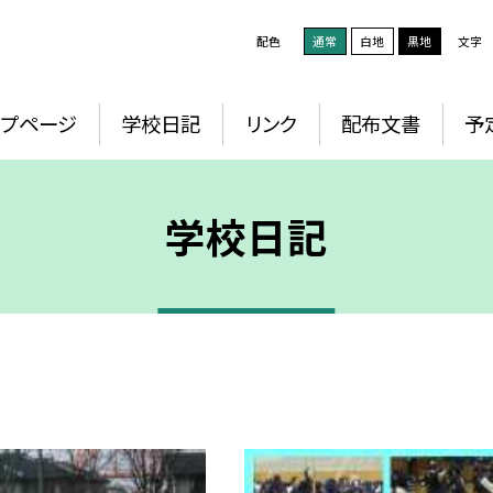
配色
通常
白地
黒地
文字
ップページ
学校日記
リンク
配布文書
予
学校日記