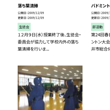
落ち葉清掃
バドミン
公開日
2009/12/09
公開日
2009/
更新日
2009/12/09
更新日
2009/
生徒会
部活動
１２月９日(水）授業終了後、生徒会・
第24回
委員会が協力して学校内外の落ち
ントン大会
葉清掃を行いま...
井市総合体