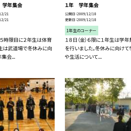
 学年集会
１年 学年集会
12/21
公開日
2009/12/18
12/21
更新日
2009/12/18
1年生のコーナー
）５時限目に２年生は体育
１８日（金）６限に１年生は学年
年生は武道場で冬休みに向
を行いました。冬休みに向けて
集会...
や生活について...