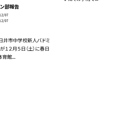
トン部報告
12/07
12/07
春日井市中学校新人バドミ
が１２月５日（土）に春日
育館...