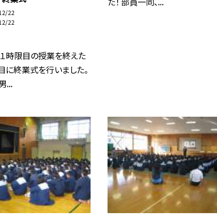
た！ 部員一同、...
12/22
12/22
）１時限目の授業を終えた
目に終業式を行いました。
...