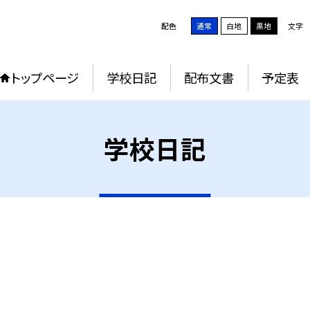
配色
通常
白地
黒地
文字
トップページ
学校日記
配布文書
予定表
学校日記