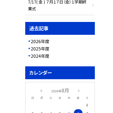
7/17( 金 ) ７月１７日（金）１学期終
業式
過去記事
2026年度
2025年度
2024年度
カレンダー
8月
2026年
日
月
火
水
木
金
土
1