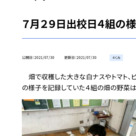
７月２９日出校日４組の
公開日
2021/07/30
更新日
2021/07/30
４くみ
畑で収穫した大きな白ナスやトマト、ピ
の様子を記録していた４組の畑の野菜は