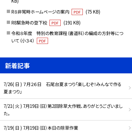
KB)
R８非常時ホームページの案内
(75 KB)
PDF
R8緊急時の登下校
(191 KB)
PDF
令和８年度 特別の教育課程（書道科）の編成の方針等につ
いて（小３４）
PDF
新着記事
7/26( 日 ) ７月２６日 石尾台夏まつり「楽しむぞ！みんなで作る
夏まつり」
7/21( 火 ) 7月19日（日）第2回除草大作戦、ありがとうございまし
た。
7/19( 日 ) 7月19日（日）本日の除草作業