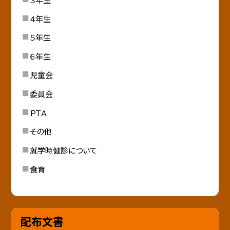
４年生
５年生
６年生
児童会
委員会
ＰＴＡ
その他
就学時健診について
食育
配布文書