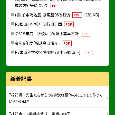
成の方針等について
PDF
(松山)東海地震・暴風警06改訂済
(181 KB)
PDF
R8松山小学校年間行事計画
PDF
令和８年度 学校いじめ防止基本方針
PDF
令和８年度「相談窓口紹介」
PDF
R7書道科学校公開用評価(小29松山小)
PDF
新着記事
7/27( 月 ) 先生たちからの挑戦状！夏休みにこっそり作って
いるものは？
7/17( 金 ) １学期終業式 学級の様子