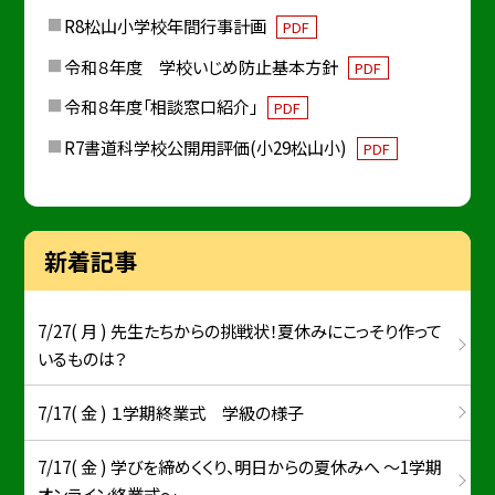
R8松山小学校年間行事計画
PDF
令和８年度 学校いじめ防止基本方針
PDF
令和８年度「相談窓口紹介」
PDF
R7書道科学校公開用評価(小29松山小)
PDF
新着記事
7/27( 月 ) 先生たちからの挑戦状！夏休みにこっそり作って
いるものは？
7/17( 金 ) １学期終業式 学級の様子
7/17( 金 ) 学びを締めくくり、明日からの夏休みへ ～1学期
オンライン終業式～