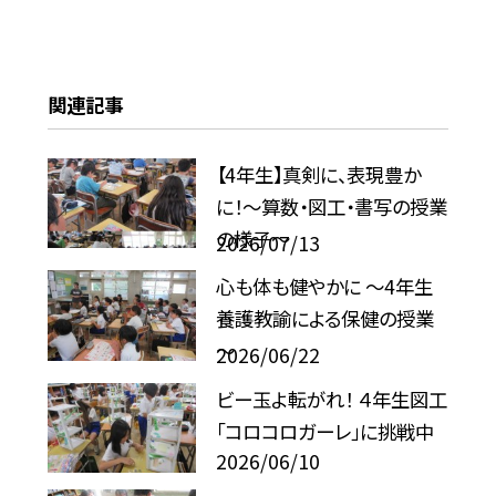
関連記事
【4年生】真剣に、表現豊か
に！〜算数・図工・書写の授業
の様子〜
2026/07/13
心も体も健やかに ～4年生
養護教諭による保健の授業
～
2026/06/22
ビー玉よ転がれ！ ４年生図工
「コロコロガーレ」に挑戦中
2026/06/10