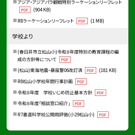
アジア・アジアパラ観戦特別ラーケーションリーフレット
(904 KB)
PDF
R8ラーケーションリーフレット
(1 MB)
PDF
学校より
(春日井市立松山小)令和８年度特別の教育課程の編
成の方針等について
PDF
(松山)東海地震・暴風警06改訂済
(181 KB)
PDF
R8松山小学校年間行事計画
PDF
令和８年度 学校いじめ防止基本方針
PDF
令和８年度「相談窓口紹介」
PDF
R7書道科学校公開用評価(小29松山小)
PDF