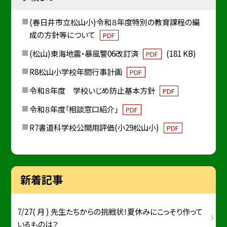
(春日井市立松山小)令和８年度特別の教育課程の編
成の方針等について
PDF
(松山)東海地震・暴風警06改訂済
(181 KB)
PDF
R8松山小学校年間行事計画
PDF
令和８年度 学校いじめ防止基本方針
PDF
令和８年度「相談窓口紹介」
PDF
R7書道科学校公開用評価(小29松山小)
PDF
新着記事
7/27( 月 ) 先生たちからの挑戦状！夏休みにこっそり作って
いるものは？